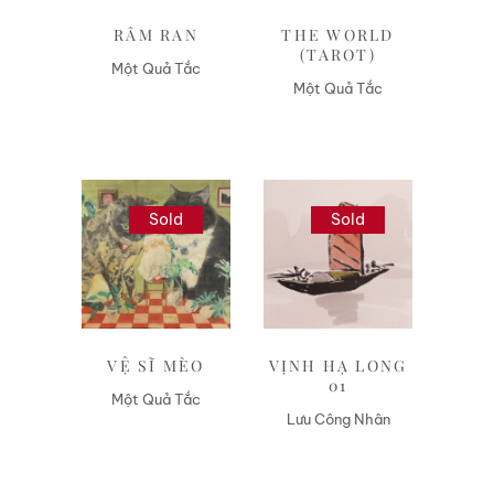
RÂM RAN
THE WORLD
(TAROT)
Một Quả Tắc
Một Quả Tắc
Sold
Sold
Liên hệ
Liên hệ
VỆ SĨ MÈO
VỊNH HẠ LONG
01
Một Quả Tắc
Lưu Công Nhân