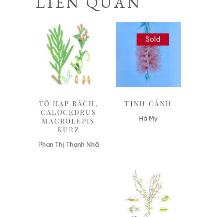
LIÊN QUAN
Sold
Liên hệ
Liên hệ
TÔ HẠP BÁCH,
TỊNH CẢNH
CALOCEDRUS
Hà My
MACROLEPIS
KURZ
Phan Thị Thanh Nhã
Liên hệ