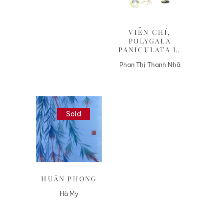
VIỄN CHÍ,
POLYGALA
PANICULATA L.
Phan Thị Thanh Nhã
Sold
Liên hệ
HUÂN PHONG
Hà My