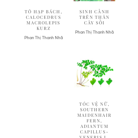
TÔ HẠP BÁCH,
SINH CẢNH
CALOCEDRUS
TRÊN THÂN
MACROLEPIS
CÂY SỒI
KURZ
Phan Thị Thanh Nhã
Phan Thị Thanh Nhã
Liên hệ
TÓC VỆ NỮ,
SOUTHERN
MAIDENHAIR
FERN,
ADIANTUM
CAPILLUS-
VENERIS L.