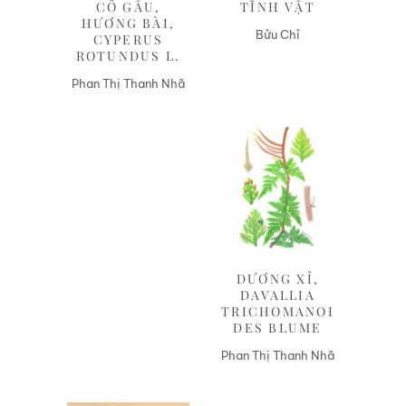
CỎ GẤU,
TĨNH VẬT
HƯƠNG BÀI,
Bửu Chỉ
CYPERUS
ROTUNDUS L.
Phan Thị Thanh Nhã
Liên hệ
DƯƠNG XỈ,
DAVALLIA
TRICHOMANOI
DES BLUME
Phan Thị Thanh Nhã