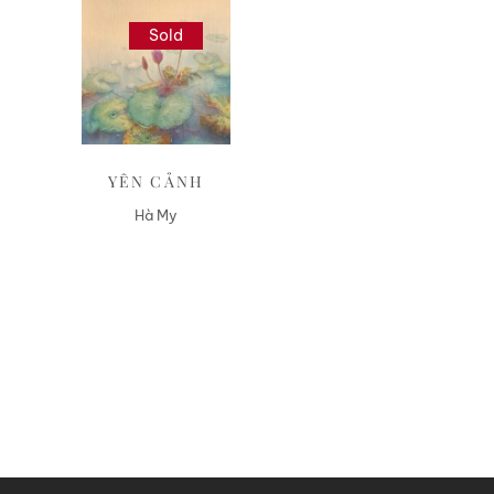
Sold
Liên hệ
YÊN CẢNH
Hà My