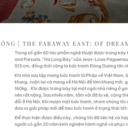
ĐÔNG | THE FARAWAY EAST: OF DREA
Trong số gần 60 tác phẩm nghệ thuật được trưng bày t
and Pursuits, “Ha Long Bay” của Jean-Louis Paguenaud 
513 cm, đồng thời cũng là bức tranh Đông Dương lớn n
Khi nhà sưu tập mang bức tranh từ Pháp về Việt Nam, ô
khung, cuộn lại và mang về Hà Nội để làm khung mới, g
160kg. . Khi được trưng bày tại một ngôi nhà riêng ở gó
nên rất nặng. Sau nhiều năm, tấm vải đã bị xệ, cộng th
đổi ở Hà Nội. Khi mượn một bức tranh, nhóm chúng tôi 
đưa ra giải pháp mới để treo bức tranh ở trạng thái tốt
Để thực hiện được điều này, chúng tôi đã liên hệ và hợ
người có gần 20 năm kinh nghiệm hành nghề và phục ch