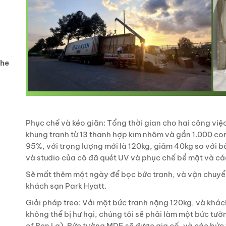
The
Phục chế và kéo giãn: Tổng thời gian cho hai công việc
khung tranh từ 13 thanh hợp kim nhôm và gần 1.000 con
95%, với trọng lượng mới là 120kg, giảm 40kg so với 
và studio của cô đã quét UV và phục chế bề mặt và cá
Sẽ mất thêm một ngày để bọc bức tranh, và vận chuyển 
khách sạn Park Hyatt.
Giải pháp treo: Với một bức tranh nặng 120kg, và khách
không thể bị hư hại, chúng tôi sẽ phải làm một bức tườ
of Ben La). Bức tường MDF sẽ được gia cố, và các bứ