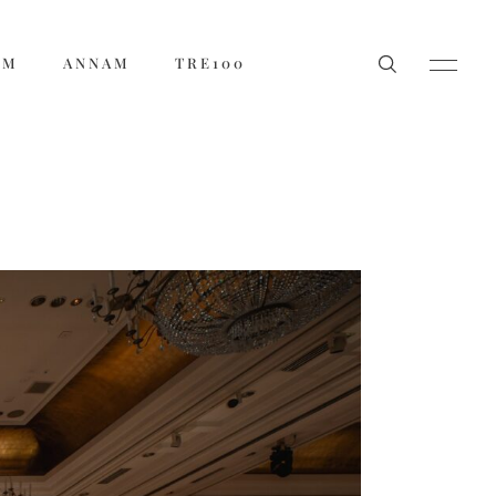
ẨM
ANNAM
TRE100