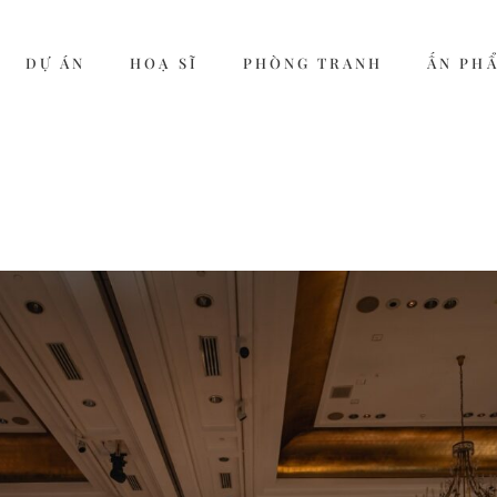
DỰ ÁN
HOẠ SĨ
PHÒNG TRANH
ẤN PH