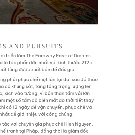
MS AND PURSUITS
ại triển lãm The Faraway East: of Dreams
là tác phẩm lớn nhất với kích thước 212 x
hất từng được xuất bản để đấu giá.
ng phải phục chế một lần tại đó, sau đó tháo
ia cố khung sắt, tăng tổng trọng lượng lên
c, xích vào tường, vì bản thân tấm vải lớn
êm một số tấm đã biến mất do thời tiết thay
chỉ có 12 ngày để vận chuyển, phục chế và
 nhất để giới thiệu với công chúng.
p tác với chuyên gia phục chế Hien Nguyen,
ế tranh tại Pháp, đồng thời là giám đốc