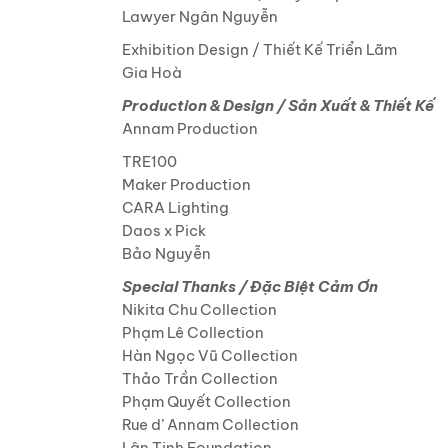
Lawyer Ngân Nguyễn
Exhibition Design / Thiết Kế Triển Lãm
Gia Hoà
Production & Design / Sản Xuất & Thiết Kế
Annam Production
TRE100
Maker Production
CARA Lighting
Daos x Pick
Bảo Nguyễn
Special Thanks / Đặc Biệt Cảm Ơn
Nikita Chu Collection
Phạm Lê Collection
Hàn Ngọc Vũ Collection
Thảo Trần Collection
Phạm Quyết Collection
Rue d’ Annam Collection
Lân Tinh Foundation