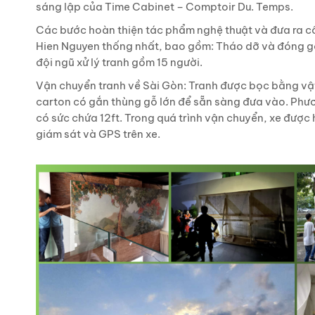
sáng lập của Time Cabinet – Comptoir Du. Temps.
Các bước hoàn thiện tác phẩm nghệ thuật và đưa ra c
Hien Nguyen thống nhất, bao gồm: Tháo dỡ và đóng gói
đội ngũ xử lý tranh gồm 15 người.
Vận chuyển tranh về Sài Gòn: Tranh được bọc bằng vật
carton có gắn thùng gỗ lớn để sẵn sàng đưa vào. Phươ
có sức chứa 12ft. Trong quá trình vận chuyển, xe được
giám sát và GPS trên xe.