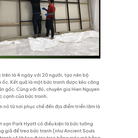
 trên là 4 ngày với 20 người, tạo nên bộ
 ốc. Kết quả là một bức tranh được kéo căng
bản gốc. Cùng với đó, chuyên gia Hien Nguyen
c cạnh của bức tranh.
nó từ nơi phục chế đến địa điểm triển lãm là
 sạn Park Hyatt có điều kiện là bức tường
ng giả để treo bức tranh (như Ancient Souls
c tranh sẽ không được treo bằng móc mà bằng