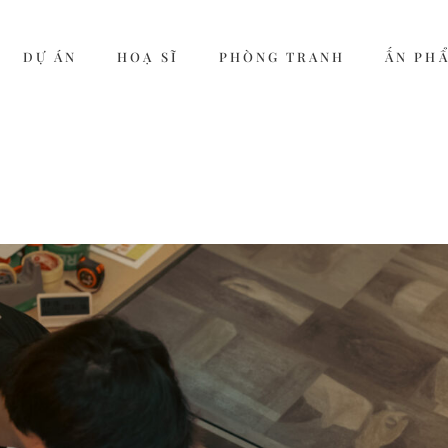
DỰ ÁN
HOẠ SĨ
PHÒNG TRANH
ẤN PH