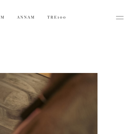
ẨM
ANNAM
TRE100