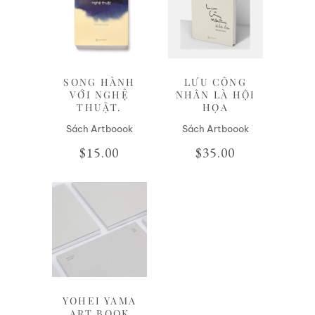
Liên hệ
Liên hệ
SONG HÀNH
LƯU CÔNG
VỚI NGHỆ
NHÂN LÀ HỘI
THUẬT.
HỌA
Sách Artboook
Sách Artboook
$
15.00
$
35.00
Liên hệ
YOHEI YAMA
ART BOOK