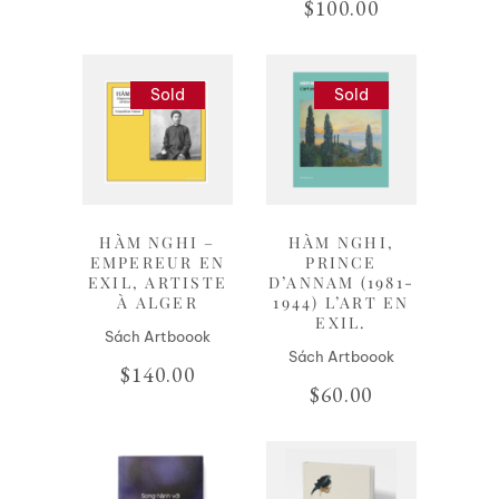
$
100.00
Sold
Sold
Liên hệ
Liên hệ
HÀM NGHI –
HÀM NGHI,
EMPEREUR EN
PRINCE
EXIL, ARTISTE
D’ANNAM (1981-
À ALGER
1944) L’ART EN
EXIL.
Sách Artboook
Sách Artboook
$
140.00
$
60.00