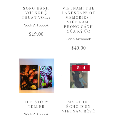
SONG HÀNH
VIETNAM: THE
VỚI NGHỆ
LANDSCAPE OF
THUẬT VOL.2
MEMORIES |
VIỆT NAM:
Sách Artboook
PHONG CẢNH
CỦA KÝ ỨC
$
19.00
Sách Artboook
$
40.00
Sold
Liên hệ
Liên hệ
THE STORY
MAI-THỨ.
TELLER
ÉCHO D’UN
VIETNAM RÊVÉ
Sách Artboook