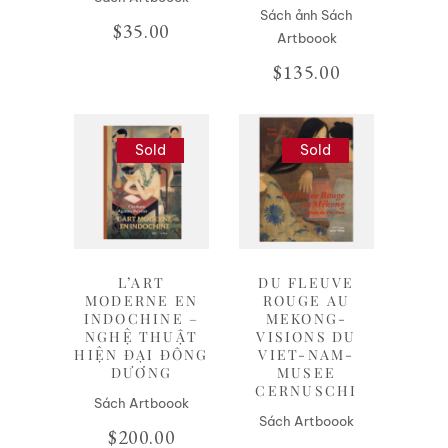
Sách ảnh Sách
$
35.00
Artboook
$
135.00
Sold
Sold
Liên hệ
Liên hệ
L’ART
DU FLEUVE
MODERNE EN
ROUGE AU
INDOCHINE –
MEKONG-
NGHỆ THUẬT
VISIONS DU
HIỆN ĐẠI ĐÔNG
VIET-NAM-
DƯƠNG
MUSEE
CERNUSCHI
Sách Artboook
Sách Artboook
$
200.00