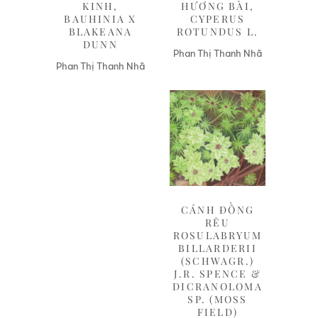
KINH,
HƯƠNG BÀI,
BAUHINIA X
CYPERUS
BLAKEANA
ROTUNDUS L.
DUNN
Phan Thị Thanh Nhã
Phan Thị Thanh Nhã
Liên hệ
CÁNH ĐỒNG
RÊU
ROSULABRYUM
BILLARDERII
(SCHWAGR.)
J.R. SPENCE &
DICRANOLOMA
SP. (MOSS
FIELD)