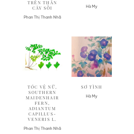
TRÊN THÂN
Hà My
CÂY SỒI
Phan Thị Thanh Nhã
Liên hệ
Liên hệ
TÓC VỆ NỮ,
SƠ TÌNH
SOUTHERN
Hà My
MAIDENHAIR
FERN,
ADIANTUM
CAPILLUS-
VENERIS L.
Phan Thị Thanh Nhã