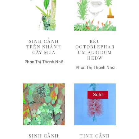
Liên hệ
Liên hệ
SINH CẢNH
RÊU
TRÊN NHÁNH
OCTOBLEPHAR
CÂY MUA
UM ALBIDUM
HEDW
Phan Thị Thanh Nhã
Phan Thị Thanh Nhã
Sold
Liên hệ
Liên hệ
SINH CẢNH
TỊNH CẢNH