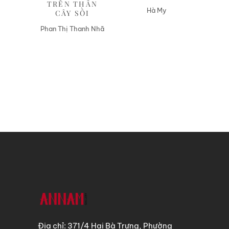
TRÊN THÂN
Hà My
CÂY SỒI
Phan Thị Thanh Nhã
Địa chỉ: 371/4 Hai Bà Trưng, Phường