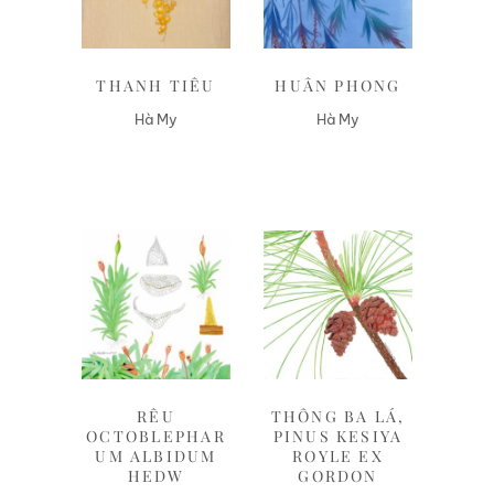
THANH TIÊU
HUÂN PHONG
Hà My
Hà My
Liên hệ
Liên hệ
RÊU
THÔNG BA LÁ,
OCTOBLEPHAR
PINUS KESIYA
UM ALBIDUM
ROYLE EX
HEDW
GORDON