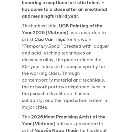
honoring exceptional artistic talent –
has come to a close after an emotional
and meaningful third year.
The highest title,
UOB Painting of the
Year 2025 (Vietnam)
, was awarded to
artist
Cao Văn Thục
for his work
“Temporary Bond.”
Created with lacquer
and acid–etching techniques on
aluminum alloy, the piece reflects the
30-year-old artist’s deep empathy for
the working class. Through
contemporary material and technique,
the artwork portrays displaced lives in
the pursuit of livelihood, human
solidarity, and the rapid urbanization in
major cities.
The
2025 Most Promising Artist of the
Year (Vietnam)
title was presented to
artist
Nguyễn Ngọc Thuần
for his debut