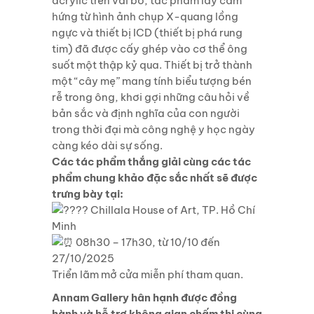
acrylic trên vải bố, tác phẩm lấy cảm
hứng từ hình ảnh chụp X-quang lồng
ngực và thiết bị ICD (thiết bị phá rung
tim) đã được cấy ghép vào cơ thể ông
suốt một thập kỷ qua. Thiết bị trở thành
một “cây mẹ” mang tính biểu tượng bén
rễ trong ông, khơi gợi những câu hỏi về
bản sắc và định nghĩa của con người
trong thời đại mà công nghệ y học ngày
càng kéo dài sự sống.
Các tác phẩm thắng giải cùng các tác
phẩm chung khảo đặc sắc nhất sẽ được
trưng bày tại:
Chillala House of Art, TP. Hồ Chí
Minh
08h30 – 17h30, từ 10/10 đến
27/10/2025
Triển lãm mở cửa miễn phí tham quan.
Annam Gallery hân hạnh được đồng
hành và hỗ trợ không gian chấm thi cùng