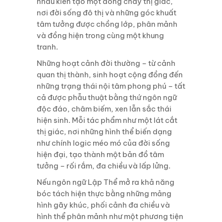
nhau kiến tạo một dòng chảy thị giác,
nơi đời sống đô thị và những góc khuất
tâm tưởng được chồng lớp, phân mảnh
và đồng hiện trong cùng một khung
tranh.
Những hoạt cảnh đời thường – từ cảnh
quan thị thành, sinh hoạt cộng đồng đến
những trạng thái nội tâm phong phú – tất
cả được phẫu thuật bằng thứ ngôn ngữ
độc đáo, châm biếm, xen lẫn sắc thái
hiện sinh. Mỗi tác phẩm như một lát cắt
thị giác, nơi những hình thể biến dạng
như chính logic méo mó của đời sống
hiện đại, tạo thành một bản đồ tâm
tưởng – rối rắm, đa chiều và lấp lửng.
Nếu ngôn ngữ Lập Thể mở ra khả năng
bóc tách hiện thực bằng những mảng
hình gãy khúc, phối cảnh đa chiều và
hình thể phân mảnh như một phương tiện