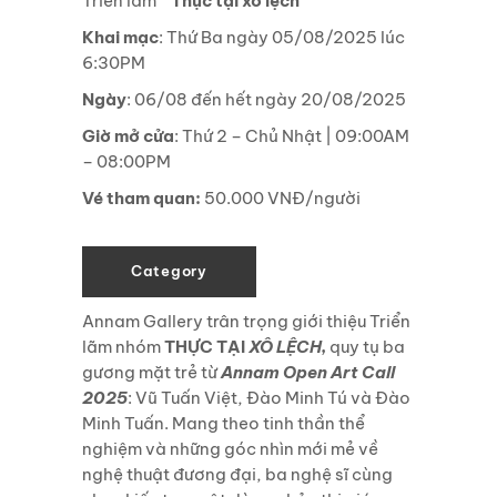
Triển lãm
“Thực tại xô lệch”
Khai mạc
: Thứ Ba ngày 05/08/2025 lúc
6:30PM
Ngày
: 06/08 đến hết ngày 20/08/2025
Giờ mở cửa
: Thứ 2 – Chủ Nhật | 09:00AM
– 08:00PM
Vé tham quan:
50.000 VNĐ/người
Category
Annam Gallery trân trọng giới thiệu Triển
lãm nhóm
THỰC TẠI
XÔ LỆCH,
quy tụ ba
gương mặt trẻ từ
Annam Open Art Call
2025
: Vũ Tuấn Việt, Đào Minh Tú và Đào
Minh Tuấn. Mang theo tinh thần thể
nghiệm và những góc nhìn mới mẻ về
nghệ thuật đương đại, ba nghệ sĩ cùng