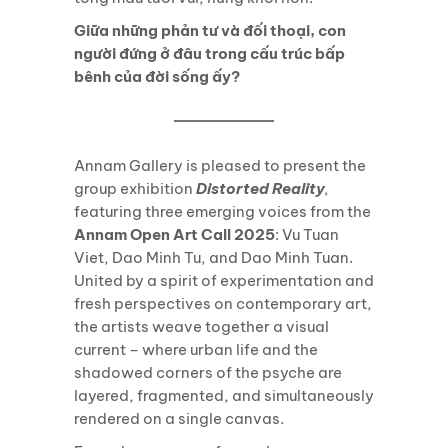
Giữa những phản tư và đối thoại, con
người đứng ở đâu trong cấu trúc bấp
bênh của đời sống ấy?
Annam Gallery is pleased to present the
group exhibition
Distorted Reality
,
featuring three emerging voices from the
Annam Open Art Call 2025
: Vu Tuan
Viet, Dao Minh Tu, and Dao Minh Tuan.
United by a spirit of experimentation and
fresh perspectives on contemporary art,
the artists weave together a visual
current – where urban life and the
shadowed corners of the psyche are
layered, fragmented, and simultaneously
rendered on a single canvas.