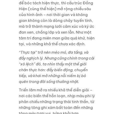
để bóc tách hiện thực, thì cấu trúc Đồng
Hiện (cùng thể hiện) mở rộng chiều sâu
của hình ảnh – nơi thời gian và không
gian không còn là dòng chảy tuyến tính,
mà trở thành mạng lưới cảm xúc và ký ức
đan xen, chồng lớp và xen lẫn. Như một
tâm trí đang miên man giữa quá khứ, hiện
tại, và những khả thể chưa xác định.
“Thực tại” trở nên méo mó, đa tầng, và
đầy nghịch lý. Nhưng cũng chính trong cái
“xô lệch” đó, ta nhìn thấy một thế giới
chân thực hơn: đầy biến động, chuyển
tiếp, và khơi mở những nỗi niềm bị bỏ
quên trong đời sống thường nhật.
Triển lãm mở ra nhiều khả thể diễn giải –
nơi các biến thể hỗn loạn, nhịp màu phi lý
phản chiếu những trạng thái tinh thần, từ
những tông ghi xám bất toàn đến những
tông màu tươi vui, hứng khởi hơn.