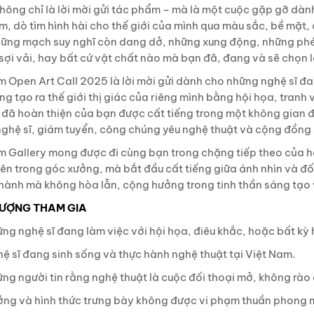
hông chỉ là lời mời gửi tác phẩm – mà là một cuộc gặp gỡ dàn
m, dò tìm hình hài cho thế giới của mình qua màu sắc, bề mặt, 
hững mạch suy nghĩ còn dang dở, những xung động, những phép t
sợi vải, hay bất cứ vật chất nào mà bạn đã, đang và sẽ chọn l
 Open Art Call 2025 là lời mời gửi dành cho những nghệ sĩ đa
g tạo ra thế giới thị giác của riêng mình bằng hội họa, tranh 
đã hoàn thiện của bạn được cất tiếng trong một không gian đối
nghệ sĩ, giám tuyển, công chúng yêu nghệ thuật và cộng đồng
 Gallery mong được đi cùng bạn trong chặng tiếp theo của hà
ên trong góc xưởng, mà bắt đầu cất tiếng giữa ánh nhìn và đối
hành mà không hòa lẫn, cộng hưởng trong tinh thần sáng tạo 
TƯỢNG THAM GIA
ng nghệ sĩ đang làm việc với hội họa, điêu khắc, hoặc bất kỳ h
ệ sĩ đang sinh sống và thực hành nghệ thuật tại Việt Nam.
ng người tin rằng nghệ thuật là cuộc đối thoại mở, không rào
ưởng và hình thức trưng bày không được vi phạm thuần phong m