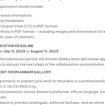
pplication should include:
rsonal information;
ist Statement;
riculum Vitae (CV) in PDF format;
tfolio in PDF format — including images and information for 
m, year of creation).
ICATION DEADLINE
om
July 11, 2025
to
August 11, 2025
.
 the submission period, the Annam Gallery team will review ap
s to discuss the next steps of the collaboration and exhibition
ORT FROM ANNAM GALLERY
ortunity to present your work to the public in a professionall
ct 3, Ho Chi Minh City.
ist promotion across Annam’s platforms: official fanpage, In
rks.
lusion in printed catalogues, editorial features, and an online 