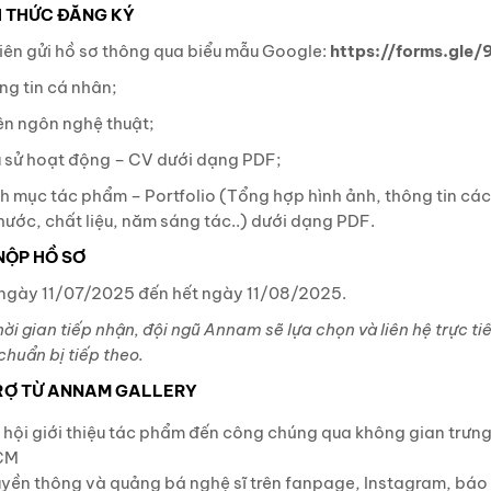
 THỨC ĐĂNG KÝ
iên gửi hồ sơ thông qua biểu mẫu Google:
https://forms.g
ng tin cá nhân;
ên ngôn nghệ thuật;
u sử hoạt động – CV dưới dạng PDF;
h mục tác phẩm – Portfolio (Tổng hợp hình ảnh, thông tin cá
thước, chất liệu, năm sáng tác..) dưới dạng PDF.
NỘP HỒ SƠ
ngày 11/07/2025 đến hết ngày 11/08/2025.
ời gian tiếp nhận, đội ngũ Annam sẽ lựa chọn và liên hệ trực ti
huẩn bị tiếp theo.
RỢ TỪ ANNAM GALLERY
 hội giới thiệu tác phẩm đến công chúng qua không gian trưng
CM
yền thông và quảng bá nghệ sĩ trên fanpage, Instagram, báo c