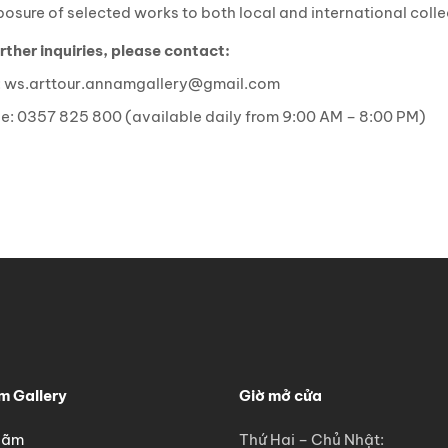
osure of selected works to both local and international colle
rther inquiries, please contact:
: ws.arttour.annamgallery@gmail.com
ne: 0357 825 800 (available daily from 9:00 AM – 8:00 PM)
 Gallery
Giờ mở cửa
 lãm
Thứ Hai – Chủ Nhật: