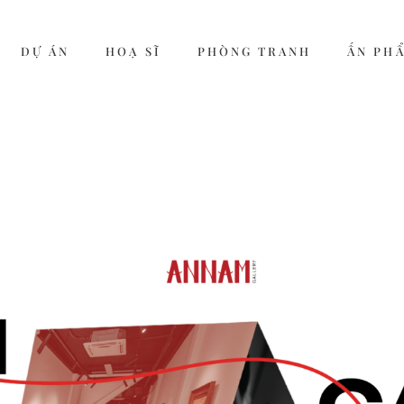
DỰ ÁN
HOẠ SĨ
PHÒNG TRANH
ẤN PH