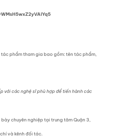
le/9WMsH5wxZ2yVAiYq5
c tác phẩm tham gia bao gồm: tên tác phẩm,
ếp với các nghệ sĩ phù hợp để tiến hành các
 bày chuyên nghiệp tại trung tâm Quận 3,
hí và kênh đối tác.