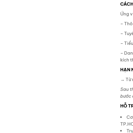
CÁCH
Ứng v
– Thô
– Tuy
– Tiể
– Dan
kích 
HẠN 
→ Từ 
Sau th
bước c
HỖ T
Cơ
TP.H
Tru