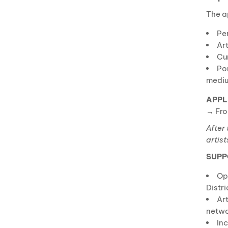
The a
Pe
Art
Cur
Por
mediu
APPL
→ Fr
After
artist
SUPP
Opp
Distri
Art
netwo
Inc