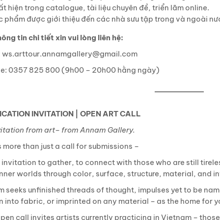
t hiện trong catalogue, tài liệu chuyên đề, triển lãm online.
c phẩm được giới thiệu đến các nhà sưu tập trong và ngoài nư
ông tin chi tiết xin vui lòng liên hệ:
: ws.arttour.annamgallery@gmail.com
ne: 0357 825 800 (9h00 – 20h00 hằng ngày)
CATION INVITATION | OPEN ART CALL
vitation from art– from Annam Gallery.
s more than just a call for submissions –
n invitation to gather, to connect with those who are still tire
inner worlds through color, surface, structure, material, and in
 seeks unfinished threads of thought, impulses yet to be name
into fabric, or imprinted on any material – as the home for yo
pen call invites artists currently practicing in Vietnam – thos