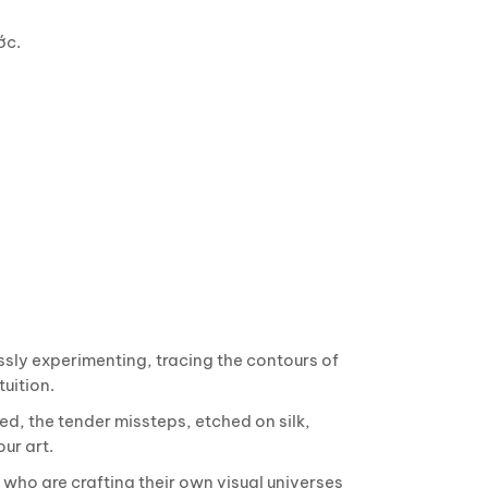
ớc.
lessly experimenting, tracing the contours of
tuition.
d, the tender missteps, etched on silk,
ur art.
e who are crafting their own visual universes