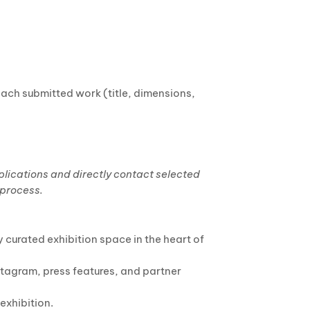
each submitted work (title, dimensions,
plications and directly contact selected
 process.
y curated exhibition space in the heart of
stagram, press features, and partner
exhibition.