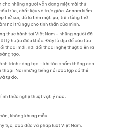
h cho những người vẫn đang miệt mài thử
cấu trúc, chất liệu và trực giác. Annam kiếm
hử sai, dù là trên mặt lụa, trên từng thớ
àm nơi trú ngụ cho tinh thần của mình.
ng thực hành tại Việt Nam – những người đã
vật lý hoặc điêu khắc. Đây là dịp để các tác
 thoại mới, nơi đối thoại nghệ thuật diễn ra
 sáng tạo.
nh trình sáng tạo – khi tác phẩm không còn
 thoại. Nơi những tiếng nói độc lập có thể
và tự do.
ình thức nghệ thuật vật lý nào.
 cản, không khung mẫu.
ỹ tục, đạo đức và pháp luật Việt Nam.