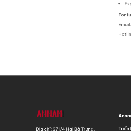
Exp
For fu
Email
Hotli
Annam
Triển
Địa chỉ: 371/4 Hai Bà Trưng,