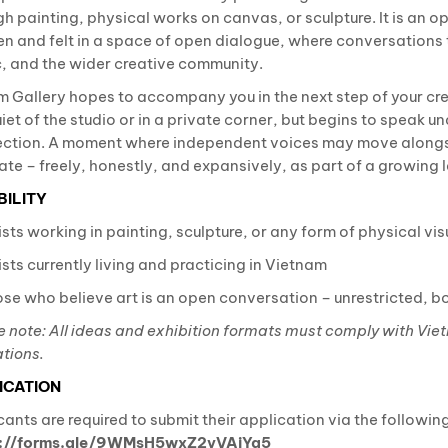
gh painting, physical works on canvas, or sculpture. It is an 
en and felt in a space of open dialogue, where conversations 
c, and the wider creative community.
 Gallery hopes to accompany you in the next step of your cre
iet of the studio or in a private corner, but begins to speak un
ction. A moment where independent voices may move alongsid
ate – freely, honestly, and expansively, as part of a growing
BILITY
sts working in painting, sculpture, or any form of physical vis
sts currently living and practicing in Vietnam
se who believe art is an open conversation – unrestricted, bo
e note: All ideas and exhibition formats must comply with Viet
tions.
ICATION
cants are required to submit their application via the followi
s://forms.gle/9WMsH5wxZ2yVAiYq5