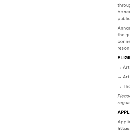
throu
be se
publi
Annam
the qu
conne
reson
ELIGI
→ Arti
→ Arti
→ Tho
Pleas
regula
APPL
Appli
http