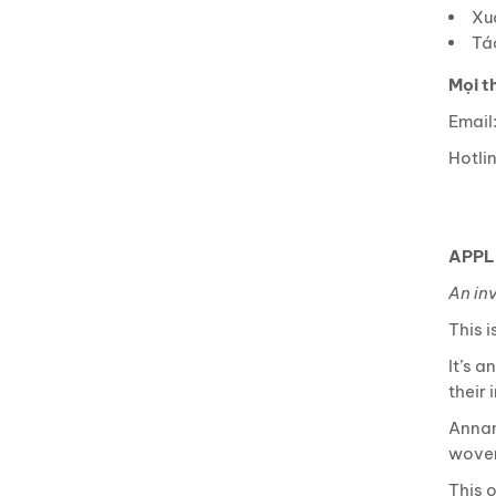
Xuấ
Tá
Mọi th
Email
Hotli
APPLI
An in
This i
It’s a
their 
Annam
woven 
This o