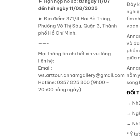
► Hạn nộp hồ sơ:
từ ngày 11/07
Đây k
đến hết ngày 11/08/2025
nghiệ
► Địa điểm: 371/4 Hai Bà Trưng,
tìm n
Phường Võ Thị Sáu, Quận 3, Thành
voan 
phố Hồ Chí Minh.
Annam
——-
và đan
phẩm 
Mọi thông tin chi tiết xin vui lòng
giữa 
liên hệ:
Email:
Annam
ws.arttour.annamgallery@gmail.com
nằm y
Hotline: 0357 825 800 (9h00 –
song 
20h00 hằng ngày)
ĐỐI 
→ Nhữ
→ Ngh
→ Nhữ
* Ý t