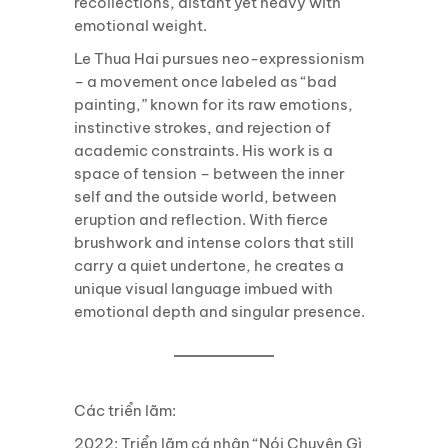
recollections, distant yet heavy with
emotional weight.
Le Thua Hai pursues neo-expressionism
– a movement once labeled as “bad
painting,” known for its raw emotions,
instinctive strokes, and rejection of
academic constraints. His work is a
space of tension – between the inner
self and the outside world, between
eruption and reflection. With fierce
brushwork and intense colors that still
carry a quiet undertone, he creates a
unique visual language imbued with
emotional depth and singular presence.
Các triển lãm:
2022: Triển lãm cá nhân “Nói Chuyện Gì