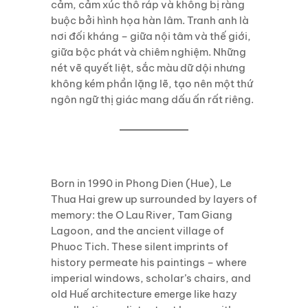
cảm, cảm xúc thô ráp và không bị ràng
buộc bởi hình họa hàn lâm. Tranh anh là
nơi đối kháng – giữa nội tâm và thế giới,
giữa bộc phát và chiêm nghiệm. Những
nét vẽ quyết liệt, sắc màu dữ dội nhưng
không kém phần lặng lẽ, tạo nên một thứ
ngôn ngữ thị giác mang dấu ấn rất riêng.
Born in 1990 in Phong Dien (Hue), Le
Thua Hai grew up surrounded by layers of
memory: the O Lau River, Tam Giang
Lagoon, and the ancient village of
Phuoc Tich. These silent imprints of
history permeate his paintings – where
imperial windows, scholar’s chairs, and
old Huế architecture emerge like hazy