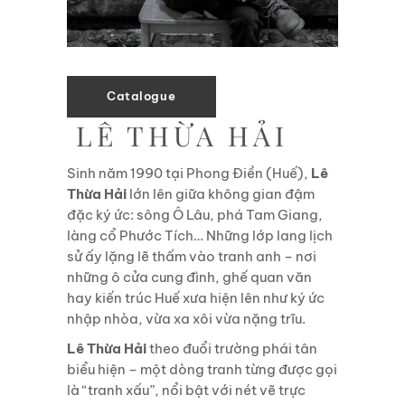
Catalogue
LÊ THỪA HẢI
Sinh năm 1990 tại Phong Điền (Huế),
Lê
Thừa Hải
lớn lên giữa không gian đậm
đặc ký ức: sông Ô Lâu, phá Tam Giang,
làng cổ Phước Tích… Những lớp lang lịch
sử ấy lặng lẽ thấm vào tranh anh – nơi
những ô cửa cung đình, ghế quan văn
hay kiến trúc Huế xưa hiện lên như ký ức
nhập nhòa, vừa xa xôi vừa nặng trĩu.
Lê Thừa Hải
theo đuổi trường phái tân
biểu hiện – một dòng tranh từng được gọi
là “tranh xấu”, nổi bật với nét vẽ trực