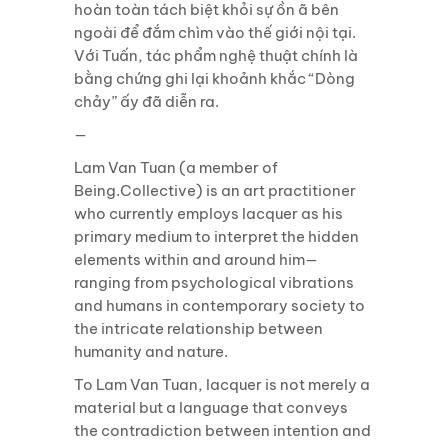
hoàn toàn tách biệt khỏi sự ồn ã bên
ngoài để đắm chìm
vào thế giới nội tại.
Với Tuấn, tác phẩm nghệ thuật chính là
bằng chứng ghi lại khoảnh khắc
“Dòng
chảy” ấy đã diễn ra.
—
Lam Van Tuan (a member of
Being.Collective) is an art practitioner
who currently employs lacquer as his
primary medium to interpret the hidden
elements within and around him—
ranging from psychological vibrations
and humans in contemporary society to
the intricate relationship between
humanity and nature.
To Lam Van Tuan, lacquer is not merely a
material but a language that conveys
the contradiction between intention and