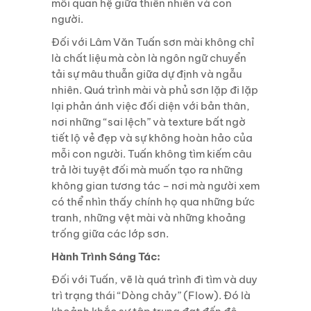
mối quan
hệ giữa thiên nhiên và con
người.
Đối với Lâm Văn Tuấn sơn mài không chỉ
là chất liệu mà còn là ngôn ngữ chuyển
tải sự mâu
thuẫn giữa dự định và ngẫu
nhiên. Quá trình mài và phủ sơn lặp đi lặp
lại phản ánh việc đối
diện với bản thân,
nơi những “sai lệch” và texture bất ngờ
tiết lộ vẻ đẹp và sự không hoàn
hảo của
mỗi con người. Tuấn không tìm kiếm câu
trả lời tuyệt đối mà muốn tạo ra những
không gian tương tác – nơi mà người xem
có thể nhìn thấy chính họ qua những bức
tranh, những vệt mài và những khoảng
trống giữa các lớp sơn.
Hành Trình Sáng Tác:
Đối với Tuấn, vẽ là quá trình đi tìm và duy
trì trạng thái “Dòng chảy” (Flow). Đó là