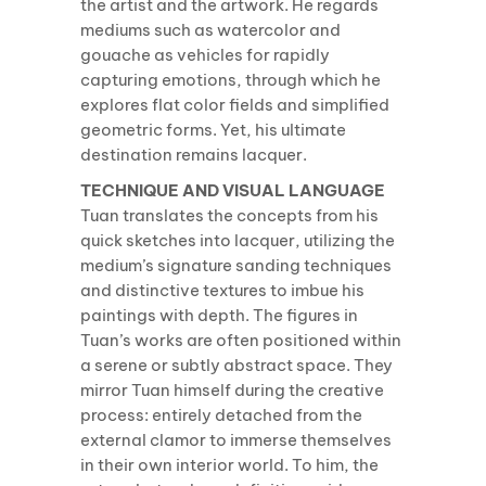
the artist and the artwork. He regards
mediums such as watercolor and
gouache as vehicles for rapidly
capturing emotions, through which he
explores flat color fields and simplified
geometric forms. Yet, his ultimate
destination remains lacquer.
TECHNIQUE AND VISUAL LANGUAGE
Tuan translates the concepts from his
quick sketches into lacquer, utilizing the
medium’s signature sanding techniques
and distinctive textures to imbue his
paintings with depth. The figures in
Tuan’s works are often positioned within
a serene or subtly abstract space. They
mirror Tuan himself during the creative
process: entirely detached from the
external clamor to immerse themselves
in their own interior world. To him, the