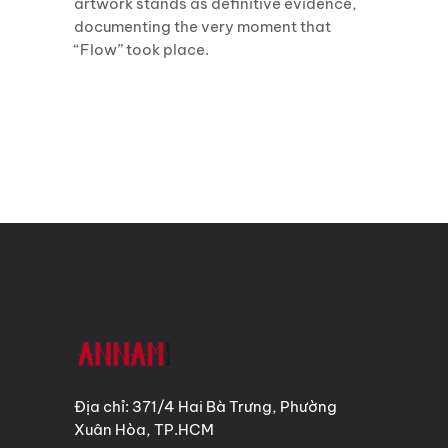
artwork stands as definitive evidence,
documenting the very moment that
“Flow” took place.
Địa chỉ: 371/4 Hai Bà Trưng, Phường
Xuân Hòa, TP.HCM