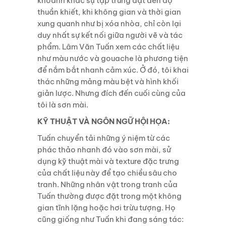
khoảnh
khắc sự tập trung đạt đến độ
thuần khiết, khi không gian và thời gian
xung quanh như bị xóa
nhòa, chỉ còn lại
duy nhất sự kết nối giữa người vẽ và tác
phẩm.
Lâm Văn Tuấn xem các chất liệu
như màu nước và gouache là phương tiện
để nắm bắt nhanh cảm xúc. Ở đó, tôi khai
thác những mảng màu bệt và hình khối
giản lược. Nhưng đích đến cuối
cùng của
tôi là sơn mài.
KỸ THUẬT VÀ NGÔN NGỮ HỘI HỌA:
Tuấn chuyển tải những ý niệm từ các
phác thảo nhanh đó vào sơn mài, sử
dụng kỹ thuật mài
và texture đặc trưng
của chất liệu này để tạo chiều sâu cho
tranh. Những nhân vật trong tranh
của
Tuấn thường được đặt trong một không
gian tĩnh lặng hoặc hơi trừu tượng. Họ
cũng
giống như Tuấn khi đang sáng tác: