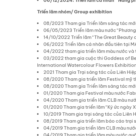
06/12/2024: Triển lãm cá nhân “Nắng ph
Triển lãm nhóm/ Group exhibition
08/2023 Tham gia Triển lãm sáng tác mới t
06/05/2023 Triển lãm màu nước “Phương
14/10/2022 Triển lãm “The Great Beauty of
06/2022 Triển lãm cá nhân đầu tiên tại
04/2022 tham gia triển lãm màu nước và t
03/2022 tham gia cuộc thi Goddess of Be
International Watercolour Flowers Exhibitio
2021 Tham gia Trại sáng tác của Liên Hiệ
08/2020 Tham gia triển lãm Festival mỹ thu
08/2020 Tham gia Triển lãm sáng tác mới t
01/2020 Tham gia Festival màu nước Fabriano 
04/2020 Tham gia triển lãm CLB màu nươ
01/2020 Tham gia triển lãm “Ký ức ngày X
10/2019 Tham gia trại sáng tác của Liên Hi
08/2019 Tham gia triển lãm báo cáo trại 
04/2019 Tham gia triển lãm CLB màu nươ
04/2019 Tham gia triển lãm màu nước quố