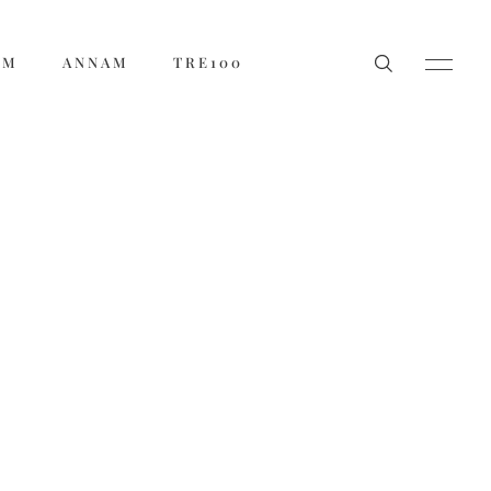
ẨM
ANNAM
TRE100