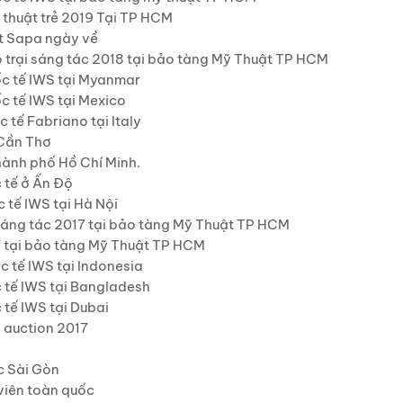
huật trẻ 2019 Tại TP HCM
̂t Sapa ngày về
rại sáng tác 2018 tại bảo tàng Mỹ Thuật TP HCM
c tế IWS tại Myanmar
c tế IWS tại Mexico
 tế Fabriano tại Italy
 Cần Thơ
 thành phố Hồ Chí Minh.
ế ở Ấn Độ
tế IWS tại Hà Nội
sáng tác 2017 tại bảo tàng Mỹ Thuật TP HCM
tại bảo tàng Mỹ Thuật TP HCM
 tế IWS tại Indonesia
c tế IWS tại Bangladesh
tế IWS tại Dubai
 auction 2017
c Sài Gòn
 viên toàn quốc