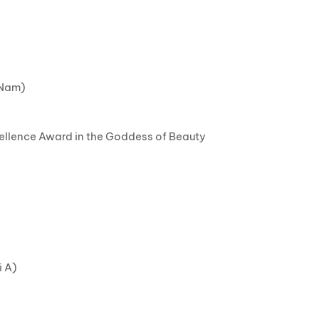
̂t Nam)
ellence Award in the Goddess of Beauty
m
i A)