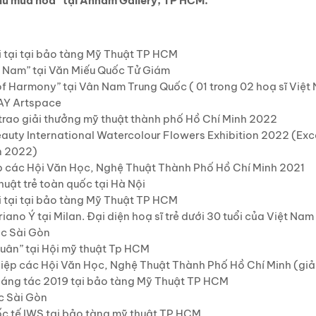
ủ mùa hoa” tại Annam Gallery, TP HCM.
ại tại bảo tàng Mỹ Thuật TP HCM
 Nam” tại Văn Miếu Quốc Tử Giám
 Harmony” tại Vân Nam Trung Quốc ( 01 trong 02 hoạ sĩ Viẹ
 MAY Artspace
rao giải thưởng mỹ thuật thành phố Hồ Chí Minh 2022
auty International Watercolour Flowers Exhibition 2022 (Exc
n 2022)
p các Hội Văn Học, Nghệ Thuật Thành Phố Hồ Chí Minh 2021
ật trẻ toàn quốc tại Hà Nội
ại tại bảo tàng Mỹ Thuật TP HCM
Ý tại Milan. Đại diện hoạ sĩ trẻ dưới 30 tuổi của Việt Na
́c Sài Gòn
uân” tại Hội mỹ thuật Tp HCM
ệp các Hội Văn Học, Nghệ Thuật Thành Phố Hồ Chí Minh (giả
sáng tác 2019 tại bảo tàng Mỹ Thuật TP HCM
́c Sài Gòn
c tế IWS tại bảo tàng mỹ thuật TP HCM