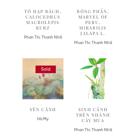
TÔ HẠP BÁCH,
BÔNG PHẤN,
CALOCEDRUS
MARVEL OF
MACROLEPIS
PERU,
KURZ
MIRABILIS
JALAPA L.
Phan Thị Thanh Nhã
Phan Thị Thanh Nhã
Sold
Liên hệ
Liên hệ
YÊN CẢNH
SINH CẢNH
TRÊN NHÁNH
Hà My
CÂY MUA
Phan Thị Thanh Nhã