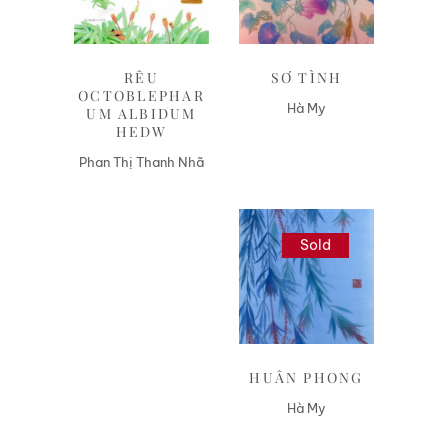
RÊU
SƠ TÌNH
OCTOBLEPHAR
Hà My
UM ALBIDUM
HEDW
Phan Thị Thanh Nhã
Sold
Liên hệ
HUÂN PHONG
Hà My