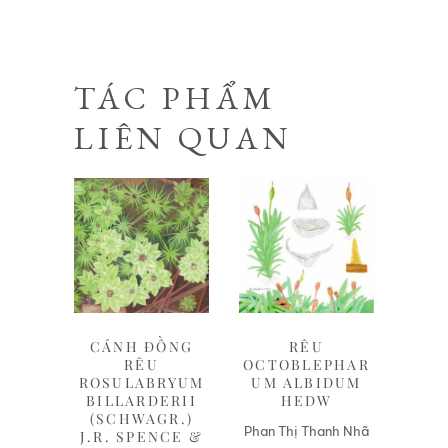
TÁC PHẨM
LIÊN QUAN
Liên hệ
Liên hệ
CÁNH ĐỒNG
RÊU
RÊU
OCTOBLEPHAR
ROSULABRYUM
UM ALBIDUM
BILLARDERII
HEDW
(SCHWAGR.)
Phan Thị Thanh Nhã
J.R. SPENCE &