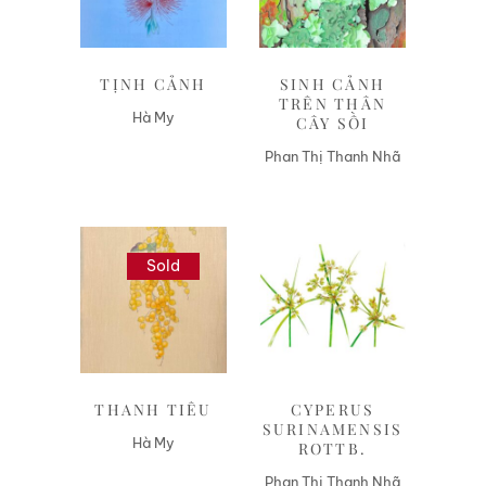
TỊNH CẢNH
SINH CẢNH
TRÊN THÂN
Hà My
CÂY SỒI
Phan Thị Thanh Nhã
Sold
Liên hệ
Liên hệ
THANH TIÊU
CYPERUS
SURINAMENSIS
Hà My
ROTTB.
Phan Thị Thanh Nhã