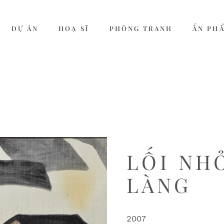
DỰ ÁN
HOẠ SĨ
PHÒNG TRANH
ẤN PH
LỐI NH
LÀNG
2007