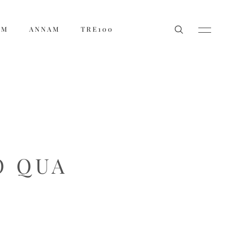
ẨM
ANNAM
TRE100
Ỏ QUA