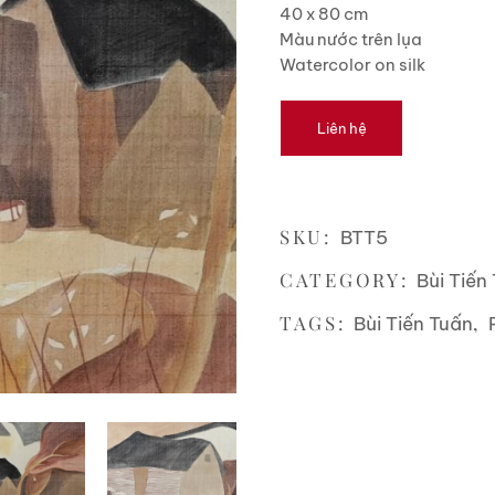
40 x 80 cm
Màu nước trên lụa
Watercolor on silk
Liên hệ
SKU:
BTT5
CATEGORY:
Bùi Tiến
TAGS:
,
Bùi Tiến Tuấn