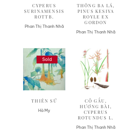
CYPERUS
THÔNG BA LÁ,
SURINAMENSIS
PINUS KESIYA
ROTTB.
ROYLE EX
GORDON
Phan Thị Thanh Nhã
Phan Thị Thanh Nhã
Sold
Liên hệ
Liên hệ
THIÊN SỨ
CỎ GẤU,
HƯƠNG BÀI,
Hà My
CYPERUS
ROTUNDUS L.
Phan Thị Thanh Nhã