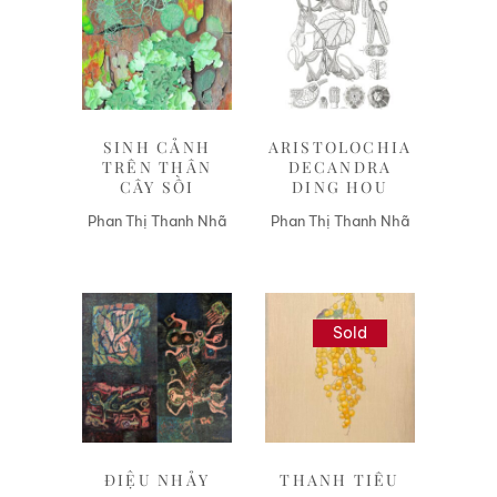
Liên hệ
Liên hệ
SINH CẢNH
ARISTOLOCHIA
TRÊN THÂN
DECANDRA
CÂY SỒI
DING HOU
Phan Thị Thanh Nhã
Phan Thị Thanh Nhã
Sold
Liên hệ
Liên hệ
ĐIỆU NHẢY
THANH TIÊU