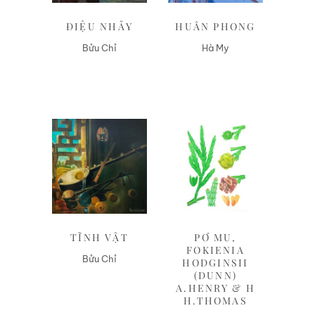
ĐIỆU NHẢY
HUÂN PHONG
Bửu Chỉ
Hà My
Liên hệ
Liên hệ
TĨNH VẬT
PƠ MU,
FOKIENIA
Bửu Chỉ
HODGINSII
(DUNN)
A.HENRY & H
H.THOMAS