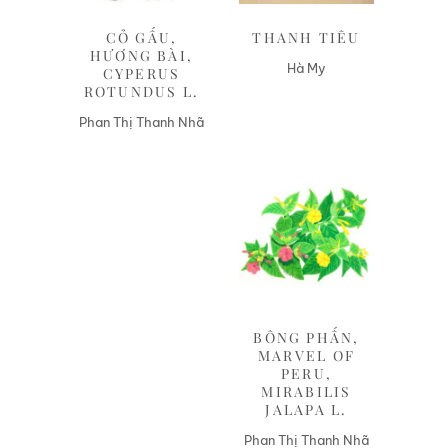
CỎ GẤU,
THANH TIÊU
HƯƠNG BÀI,
Hà My
CYPERUS
ROTUNDUS L.
Phan Thị Thanh Nhã
Liên hệ
BÔNG PHẤN,
MARVEL OF
PERU,
MIRABILIS
JALAPA L.
Phan Thị Thanh Nhã