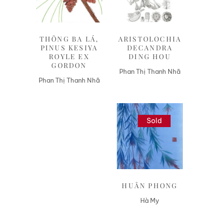
THÔNG BA LÁ,
ARISTOLOCHIA
PINUS KESIYA
DECANDRA
ROYLE EX
DING HOU
GORDON
Phan Thị Thanh Nhã
Phan Thị Thanh Nhã
Sold
Liên hệ
HUÂN PHONG
Hà My