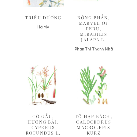
TRIÊU DƯƠNG
BÔNG PHẤN,
MARVEL OF
Hà My
PERU,
MIRABILIS
JALAPA L.
Phan Thị Thanh Nhã
Liên hệ
Liên hệ
CỎ GẤU,
TÔ HẠP BÁCH,
HƯƠNG BÀI,
CALOCEDRUS
CYPERUS
MACROLEPIS
ROTUNDUS L.
KURZ