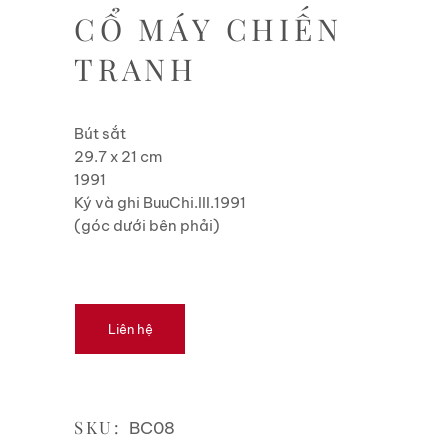
CỔ MÁY CHIẾN
TRANH
Bút sắt
29.7 x 21 cm
1991
Ký và ghi BuuChi.III.1991
(góc dưới bên phải)
Liên hệ
SKU:
BC08