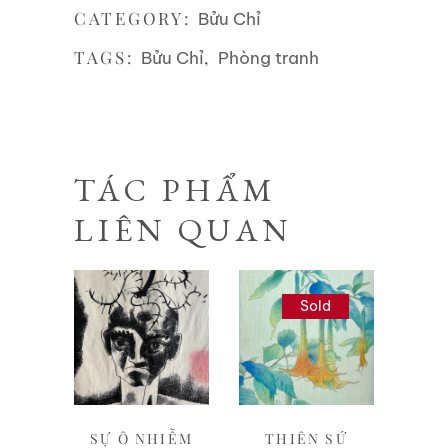
CATEGORY:
Bửu Chỉ
TAGS:
,
Bửu Chỉ
Phòng tranh
TÁC PHẨM
LIÊN QUAN
Sold
Liên hệ
Liên hệ
SỰ Ô NHIỄM
THIÊN SỨ