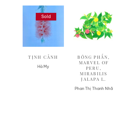
Sold
Liên hệ
Liên hệ
TỊNH CẢNH
BÔNG PHẤN,
MARVEL OF
Hà My
PERU,
MIRABILIS
JALAPA L.
Phan Thị Thanh Nhã