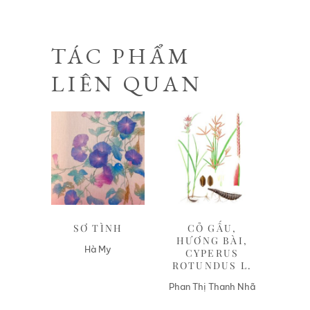
TÁC PHẨM
LIÊN QUAN
Liên hệ
Liên hệ
SƠ TÌNH
CỎ GẤU,
HƯƠNG BÀI,
Hà My
CYPERUS
ROTUNDUS L.
Phan Thị Thanh Nhã