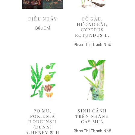
ĐIỆU NHẢY
CỎ GẤU,
HƯƠNG BÀI,
Bửu Chỉ
CYPERUS
ROTUNDUS L.
Phan Thị Thanh Nhã
Liên hệ
Liên hệ
PƠ MU,
SINH CẢNH
FOKIENIA
TRÊN NHÁNH
HODGINSII
CÂY MUA
(DUNN)
Phan Thị Thanh Nhã
A.HENRY & H