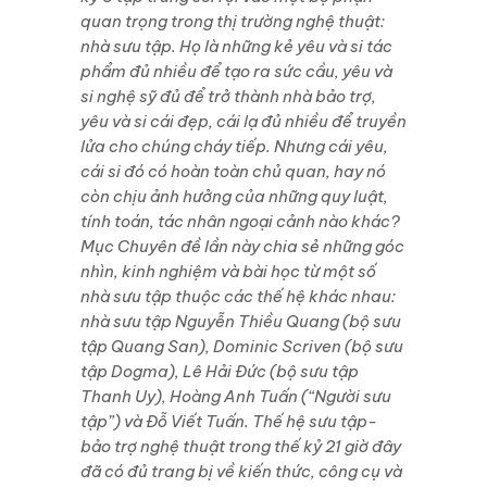
quan trọng trong thị trường nghệ thuật:
nhà sưu tập. Họ là những kẻ yêu và si tác
phẩm đủ nhiều để tạo ra sức cầu, yêu và
si nghệ sỹ đủ để trở thành nhà bảo trợ,
yêu và si cái đẹp, cái lạ đủ nhiều để truyền
lửa cho chúng cháy tiếp. Nhưng cái yêu,
cái si đó có hoàn toàn chủ quan, hay nó
còn chịu ảnh hưởng của những quy luật,
tính toán, tác nhân ngoại cảnh nào khác?
Mục Chuyên đề lần này chia sẻ những góc
nhìn, kinh nghiệm và bài học từ một số
nhà sưu tập thuộc các thế hệ khác nhau:
nhà sưu tập Nguyễn Thiều Quang (bộ sưu
tập Quang San), Dominic Scriven (bộ sưu
tập Dogma), Lê Hải Đức (bộ sưu tập
Thanh Uy), Hoàng Anh Tuấn (“Người sưu
tập”) và Đỗ Viết Tuấn. Thế hệ sưu tập-
bảo trợ nghệ thuật trong thế kỷ 21 giờ đây
đã có đủ trang bị về kiến thức, công cụ và